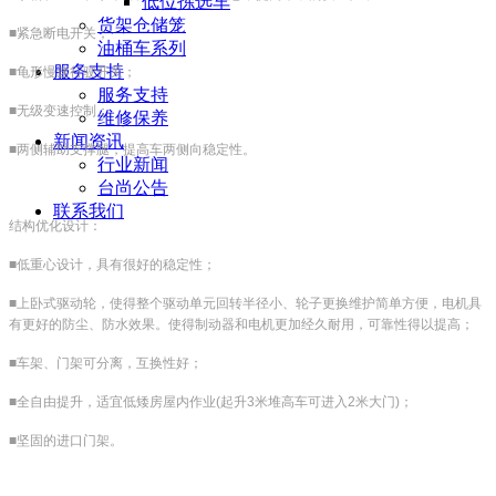
低位拣选车
货架仓储笼
■紧急断电开关；
油桶车系列
服务支持
■龟形慢速行驶开关；
服务支持
■无级变速控制；
维修保养
新闻资讯
■两侧辅助支撑腿，提高车两侧向稳定性。
行业新闻
台尚公告
联系我们
结构优化设计：
■低重心设计，具有很好的稳定性；
■上卧式驱动轮，使得整个驱动单元回转半径小、轮子更换维护简单方便，电机具
有更好的防尘、防水效果。使得制动器和电机更加经久耐用，可靠性得以提高；
■车架、门架可分离，互换性好；
■全自由提升，适宜低矮房屋内作业
(
起升
3
米堆高车可进入
2
米大门
)
；
■坚固的进口门架。