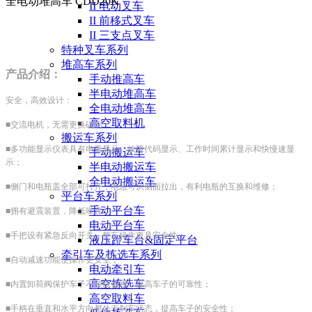
全电动堆高车 CDD20K
II 电动叉车
II 前移式叉车
II 三支点叉车
特种叉车系列
堆高车系列
产品介绍：
手动推高车
半电动堆高车
安全，高效设计：
全电动堆高车
高空取料机
■交流电机，无需更换碳刷；
搬运车系列
■多功能显示仪表具有电量显示、故障代码显示、工作时间累计显示和快慢速显
手动搬运车
示；
半电动搬运车
全电动搬运车
■侧门和电瓶盖全部可打开，电瓶可从侧面拉出，有利电瓶的互换和维修；
平台车系列
手动平台车
■拥有避震装置，降低噪音；
电动平台车
■手把设有紧急反向开关，整车操作更具安全性；
液压蹬车台&固定平台
牵引车及拣选车系列
■自动减速功能使操作更安全；
电动牵引车
高空拣选车
■内置卸荷阀保护车子不超载使用，提高车子的可靠性；
高空取料车
■手柄在垂直和水平方向都处于刹车状态，提高车子的安全性；