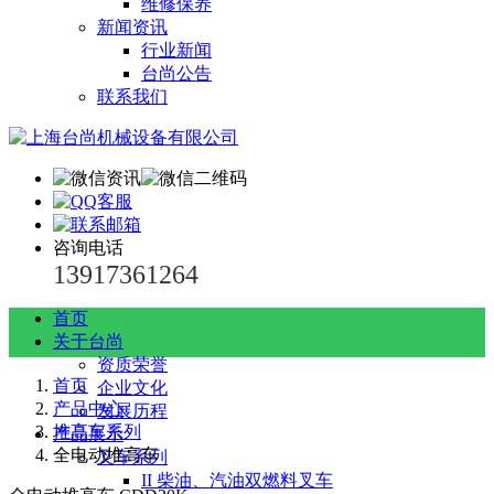
维修保养
新闻资讯
行业新闻
台尚公告
联系我们
咨询电话
13917361264
首页
关于台尚
资质荣誉
首页
企业文化
产品中心
发展历程
堆高车系列
产品展示
全电动堆高车
叉车系列
II 柴油、汽油双燃料叉车